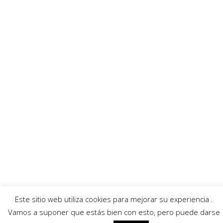
Digital que son exclusiva responsabilidad de la empresa anunciadora.
Enlaces recomendados
Villafibra
Ayuntamiento
Asociación de comerciantes
AECC
Servicios
Callejero
Traductor
Escuchar RadioHumor
El Tiempo
Este sitio web utiliza cookies para mejorar su experiencia .
© 2026 Villarrobledo Noticias.
Política de privacidad
|
Política de cookies
Vamos a suponer que estás bien con esto, pero puede darse