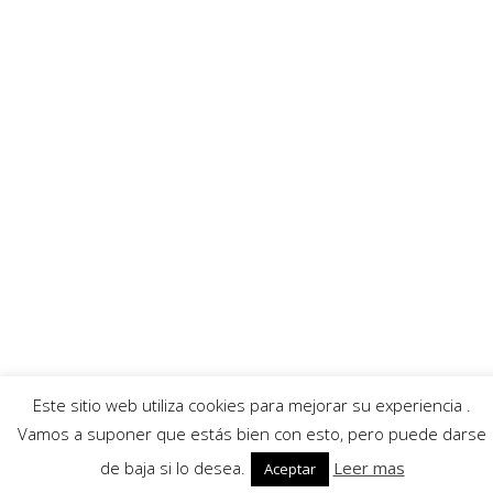
Enlaces recomendados
Villafibra
Ayuntamiento
Asociación de comerciantes
AECC
Servicios
Callejero
Traductor
Escuchar RadioHumor
El Tiempo
Este sitio web utiliza cookies para mejorar su experiencia .
© 2026 Villarrobledo Noticias.
Política de privacidad
|
Política de cookies
Vamos a suponer que estás bien con esto, pero puede darse
de baja si lo desea.
Leer mas
Aceptar