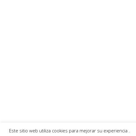
productos contenidos en los mensajes publicitarios que aparecen en el
Digital que son exclusiva responsabilidad de la empresa anunciadora.
Enlaces recomendados
Villafibra
Ayuntamiento
Asociación de comerciantes
AECC
Servicios
Callejero
Traductor
Escuchar RadioHumor
El Tiempo
© 2026 Villarrobledo Noticias.
Política de privacidad
|
Política de cookies
Este sitio web utiliza cookies para mejorar su experiencia .