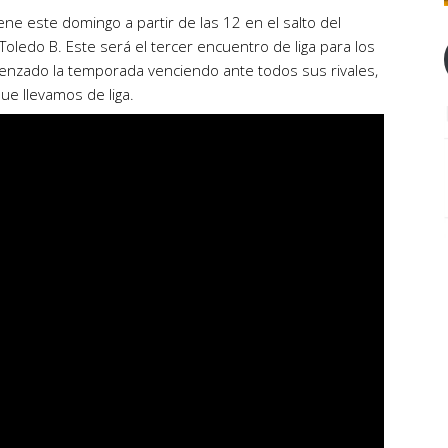
iene este domingo a partir de las 12 en el salto del
 Toledo B. Este será el tercer encuentro de liga para los
nzado la temporada venciendo ante todos sus rivales,
ue llevamos de liga.