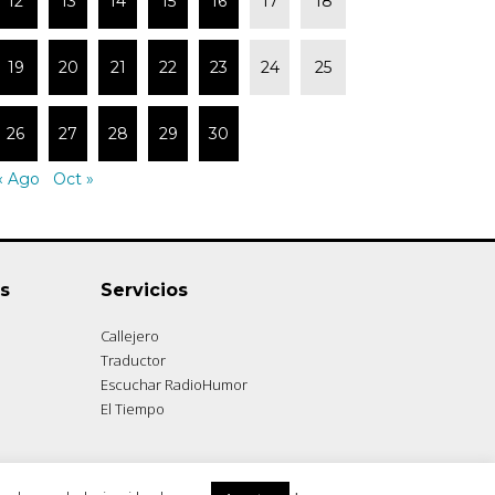
12
13
14
15
16
17
18
19
20
21
22
23
24
25
26
27
28
29
30
« Ago
Oct »
s
Servicios
Callejero
Traductor
Escuchar RadioHumor
El Tiempo