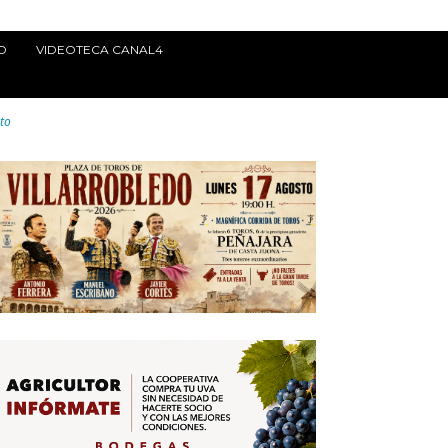
O
VIDEOTECA CANAL4
nto