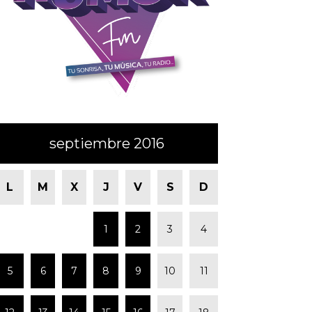
septiembre 2016
L
M
X
J
V
S
D
1
2
3
4
5
6
7
8
9
10
11