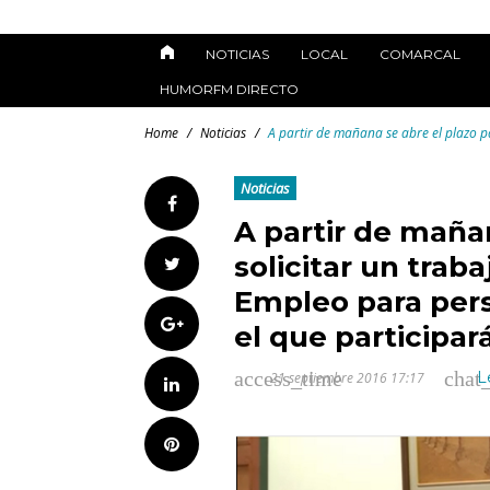
Skip
to
NOTICIAS
LOCAL
COMARCAL
content
HUMORFM DIRECTO
Home
/
Noticias
/
A partir de mañana se abre el plazo p
Noticias
Facebook
A partir de mañan
solicitar un trab
Twitter
Empleo para per
Google+
el que participar
chat
access_time
L
21 septiembre 2016 17:17
LinkedIn
Pinterest