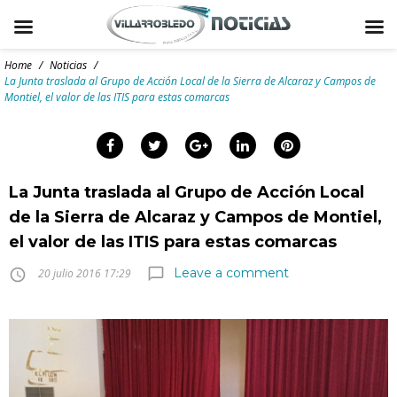
Skip
to
Home
/
Noticias
/
content
La Junta traslada al Grupo de Acción Local de la Sierra de Alcaraz y Campos de
Montiel, el valor de las ITIS para estas comarcas
arch
:
Facebook
Twitter
Google+
LinkedIn
Pinterest
La Junta traslada al Grupo de Acción Local
de la Sierra de Alcaraz y Campos de Montiel,
el valor de las ITIS para estas comarcas
Leave a comment
chat_bubble_outline
access_time
20 julio 2016 17:29