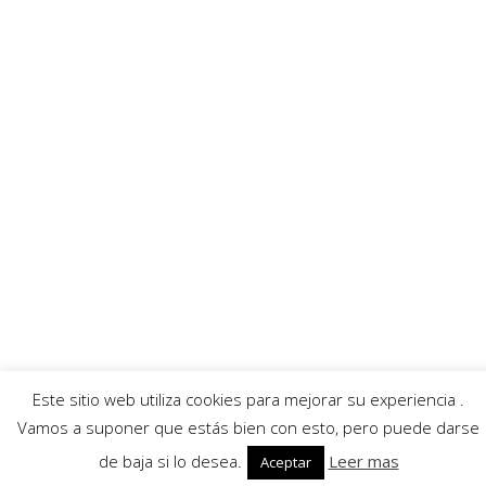
Enlaces recomendados
Villafibra
Ayuntamiento
Asociación de comerciantes
AECC
Servicios
Callejero
Traductor
Escuchar RadioHumor
El Tiempo
Este sitio web utiliza cookies para mejorar su experiencia .
© 2026 Villarrobledo Noticias.
Política de privacidad
|
Política de cookies
Vamos a suponer que estás bien con esto, pero puede darse
de baja si lo desea.
Leer mas
Aceptar