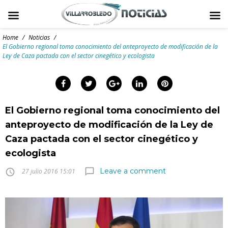
Skip
to
Home
/
Noticias
/
content
El Gobierno regional toma conocimiento del anteproyecto de modificación de la
Ley de Caza pactada con el sector cinegético y ecologista
arch
:
Facebook
Twitter
Google+
LinkedIn
Pinterest
El Gobierno regional toma conocimiento del
anteproyecto de modificación de la Ley de
Caza pactada con el sector cinegético y
ecologista
Leave a comment
chat_bubble_outline
access_time
27 julio 2016 15:01