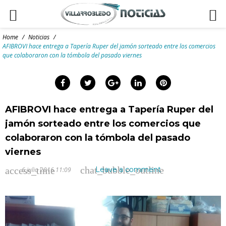
Skip
to
Home
/
Noticias
/
content
AFIBROVI hace entrega a Tapería Ruper del jamón sorteado entre los comercios
que colaboraron con la tómbola del pasado viernes
arch
:
Facebook
Twitter
Google+
LinkedIn
Pinterest
AFIBROVI hace entrega a Tapería Ruper del
jamón sorteado entre los comercios que
colaboraron con la tómbola del pasado
viernes
chat_bubble_outline
access_time
Leave a comment
6 julio 2016 11:09