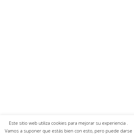
productos contenidos en los mensajes publicitarios que aparecen en el
Digital que son exclusiva responsabilidad de la empresa anunciadora.
Enlaces recomendados
Villafibra
Ayuntamiento
Asociación de comerciantes
AECC
Servicios
Callejero
Traductor
Escuchar RadioHumor
El Tiempo
Este sitio web utiliza cookies para mejorar su experiencia .
© 2026 Villarrobledo Noticias.
Política de privacidad
|
Política de cookies
Vamos a suponer que estás bien con esto, pero puede darse