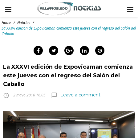
Skip
to
Home
/
Noticias
/
content
La XXXVI edición de Expovicaman comienza este jueves con el regreso del Salón del
Caballo
arch
:
Facebook
Twitter
Google+
LinkedIn
Pinterest
La XXXVI edición de Expovicaman comienza
este jueves con el regreso del Salón del
Caballo
Leave a comment
chat_bubble_outline
access_time
2 mayo 2016 16:05