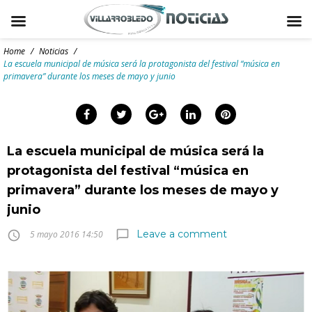
Skip
to
Home
/
Noticias
/
content
La escuela municipal de música será la protagonista del festival “música en
primavera” durante los meses de mayo y junio
arch
:
Facebook
Twitter
Google+
LinkedIn
Pinterest
La escuela municipal de música será la
protagonista del festival “música en
primavera” durante los meses de mayo y
junio
Leave a comment
chat_bubble_outline
access_time
5 mayo 2016 14:50