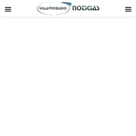
Skip
to
Home
/
Noticias
/
content
Cada año se confirman entre 7 y 10 nuevos casos de celiaquía en el Área
Integrada de Villarrobledo
arch
:
Facebook
Twitter
Google+
LinkedIn
Pinterest
Cada año se confirman entre 7 y 10 nuevos
casos de celiaquía en el Área Integrada de
Villarrobledo
Leave a comment
chat_bubble_outline
access_time
27 mayo 2016 08:28