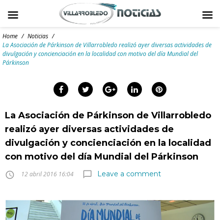
Skip
to
Home
/
Noticias
/
content
La Asociación de Párkinson de Villarrobledo realizó ayer diversas actividades de
divulgación y concienciación en la localidad con motivo del día Mundial del
Párkinson
arch
:
Facebook
Twitter
Google+
LinkedIn
Pinterest
La Asociación de Párkinson de Villarrobledo
realizó ayer diversas actividades de
divulgación y concienciación en la localidad
con motivo del día Mundial del Párkinson
Leave a comment
chat_bubble_outline
access_time
12 abril 2016 16:04