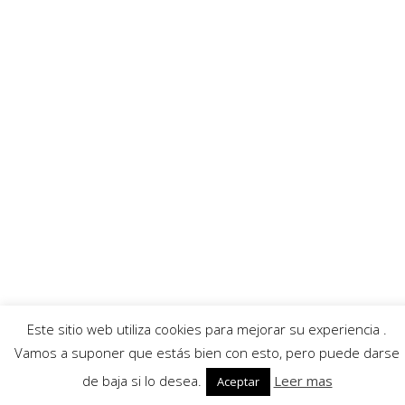
Enlaces recomendados
Villafibra
Ayuntamiento
Asociación de comerciantes
AECC
Servicios
Callejero
Traductor
Escuchar RadioHumor
El Tiempo
Este sitio web utiliza cookies para mejorar su experiencia .
© 2026 Villarrobledo Noticias.
Política de privacidad
|
Política de cookies
Vamos a suponer que estás bien con esto, pero puede darse
de baja si lo desea.
Leer mas
Aceptar