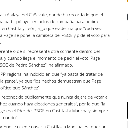
ita a Atalaya del Cañavate, donde ha recordado que el
ncha participó ayer en actos de campaña para pedir el
en Castilla y León, algo que evidencia que “cada vez
ía-Page se pone la camiseta del PSOE y pide el voto para
.
erente o de si representa otra corriente dentro del
a, y cuando llega el momento de pedir el voto, Page
PSOE de Pedro Sánchez”, ha afirmado.
 PP regional ha incidido en que “ya basta de tratar de
a la gente”, ya que “los hechos demuestran que Page
olítico que Sánchez”.
reconocido públicamente que nunca dejará de votar al
ez cuando haya elecciones generales”, por lo que “la
ge es el líder del PSOE en Castilla-La Mancha y siempre
bernando”.
eor que le puede pasar a Castilla-La Mancha es tener un