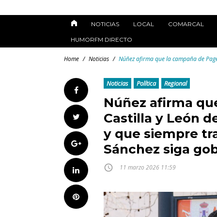
Skip
to
NOTICIAS
LOCAL
COMARCAL
content
HUMORFM DIRECTO
Home
/
Noticias
/
Núñez afirma que la campaña de Page 
Noticias
Política
Regional
Facebook
Núñez afirma qu
Castilla y León 
Twitter
y que siempre tr
Google+
Sánchez siga go
access_time
11 marzo 2026 11:59
LinkedIn
Pinterest