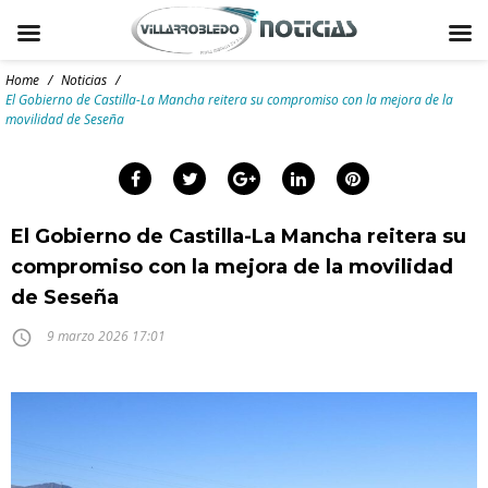
Skip
to
Home
/
Noticias
/
content
El Gobierno de Castilla-La Mancha reitera su compromiso con la mejora de la
movilidad de Seseña
arch
:
Facebook
Twitter
Google+
LinkedIn
Pinterest
El Gobierno de Castilla-La Mancha reitera su
compromiso con la mejora de la movilidad
de Seseña
access_time
9 marzo 2026 17:01