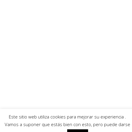
Digital que son exclusiva responsabilidad de la empresa anunciadora.
Enlaces recomendados
Villafibra
Ayuntamiento
Asociación de comerciantes
AECC
Servicios
Callejero
Traductor
Escuchar RadioHumor
El Tiempo
Este sitio web utiliza cookies para mejorar su experiencia .
© 2026 Villarrobledo Noticias.
Política de privacidad
|
Política de cookies
Vamos a suponer que estás bien con esto, pero puede darse