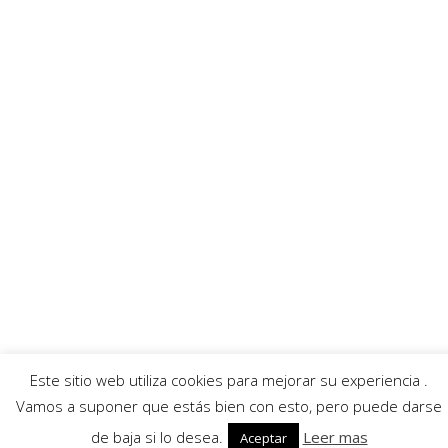
Enlaces recomendados
Villafibra
Ayuntamiento
Asociación de comerciantes
AECC
Servicios
Callejero
Traductor
Escuchar RadioHumor
El Tiempo
Este sitio web utiliza cookies para mejorar su experiencia .
© 2026 Villarrobledo Noticias.
Política de privacidad
|
Política de cookies
Vamos a suponer que estás bien con esto, pero puede darse
de baja si lo desea.
Leer mas
Aceptar