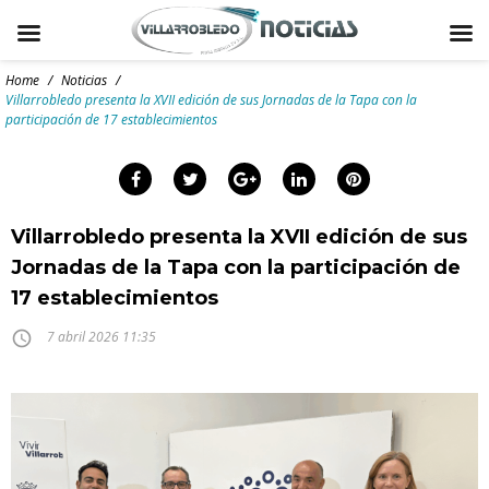
Skip
to
Home
/
Noticias
/
content
Villarrobledo presenta la XVII edición de sus Jornadas de la Tapa con la
participación de 17 establecimientos
arch
:
Facebook
Twitter
Google+
LinkedIn
Pinterest
Villarrobledo presenta la XVII edición de sus
Jornadas de la Tapa con la participación de
17 establecimientos
access_time
7 abril 2026 11:35