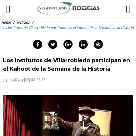
Skip
to
Home
/
Noticias
/
content
Los institutos de Villarrobledo participan en el Kahoot de la Semana de la Historia
arch
Facebook
Twitter
Google+
LinkedIn
Pinterest
:
Los institutos de Villarrobledo participan en
el Kahoot de la Semana de la Historia
access_time
10 abril 2026 17:33