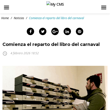
Skip
to
Home
/
Noticias
/
Comienza el reparto del libro del carnaval
content
Facebook
Twitter
Google+
LinkedIn
Pinterest
arch
:
Comienza el reparto del libro del carnaval
access_time
4 febrero 2026 18:52