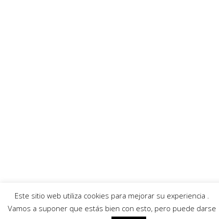
Enlaces recomendados
Villafibra
Ayuntamiento
Asociación de comerciantes
AECC
Servicios
Callejero
Traductor
Escuchar RadioHumor
El Tiempo
© 2026 Villarrobledo Noticias.
Política de privacidad
|
Política de cookies
Este sitio web utiliza cookies para mejorar su experiencia .
Vamos a suponer que estás bien con esto, pero puede darse